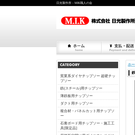
日光製作所－MIK職人の会
ホー
鉄
窯業系ダイヤチップソー 超硬チッ
プソー
鉄(スチール)用チップソー
薄鉄板用チップソー
ダクト用チップソー
複合材・パネルカット用チップソ
ー
石膏ボード用チップソー・施工工
具[限定品]