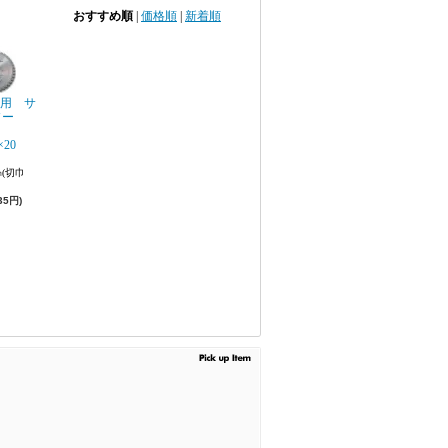
おすすめ順
|
価格順
|
新着順
)用 サ
ソー
.9）×20
(切巾
35円)