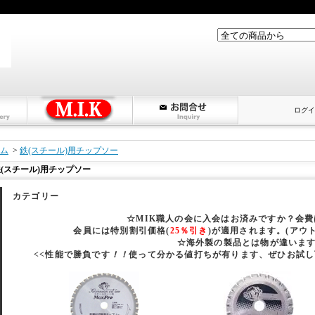
ログイ
ム
>
鉄(スチール)用チップソー
(スチール)用チップソー
カテゴリー
☆MIK職人の会に入会はお済みですか？会
会員には特別割引価格(
25％引き
)が適用されます。(アウ
☆海外製の製品とは物が違いま
<<性能で勝負です
！！
使って分かる値打ちが有ります、ぜひお試し