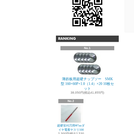
No.1
薄鉄板用超硬チップソー SMK
型 160×60P×1.0（1.4）×20 10枚セ
ット
38,050円(税込41,855円)
No.2
超硬笹刈刃用Φ7㎜ダ
イヤ電着ヤスリ100
2,300円(税込2,530