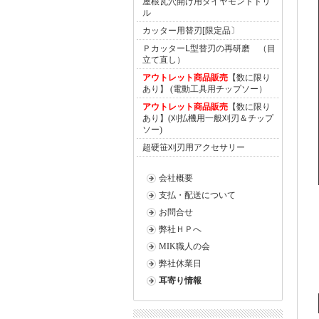
屋根瓦穴開け用ダイヤモンドドリ
ル
カッター用替刃[限定品〕
ＰカッターⅬ型替刃の再研磨 （目
立て直し）
アウトレット商品販売
【数に限り
あり】 (電動工具用チップソー）
アウトレット商品販売
【数に限り
あり】(刈払機用一般刈刃＆チップ
ソー)
超硬笹刈刃用アクセサリー
会社概要
支払・配送について
お問合せ
弊社ＨＰへ
MIK職人の会
弊社休業日
耳寄り情報