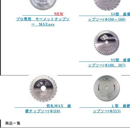
NEW
SS型 超硬
プロ専用 サーメットチップソ
ップソー(Φ100～160)
ー MAXpro
SS型 超硬
ップソー(Φ180、307)
切丸MAX 超
Ｌ型 超硬
硬チップソー(Φ110)
ップソー(Φ355)
商品一覧