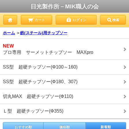
日光製作所－MIK職人の会
カート
ログイン
検索
ホーム
＞
鉄(スチール)用チップソー
NEW
プロ専用 サーメットチップソー MAXpro
SS型 超硬チップソー(Φ100～160)
SS型 超硬チップソー(Φ180、307)
切丸MAX 超硬チップソー(Φ110)
Ｌ型 超硬チップソー(Φ355)
おすすめ順
価格順
新着順