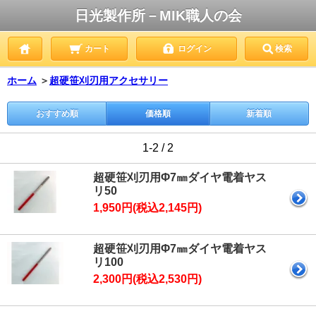
日光製作所－MIK職人の会
カート
ログイン
検索
ホーム
＞
超硬笹刈刃用アクセサリー
おすすめ順
価格順
新着順
1-2 / 2
超硬笹刈刃用Φ7㎜ダイヤ電着ヤス
リ50
1,950円(税込2,145円)
超硬笹刈刃用Φ7㎜ダイヤ電着ヤス
リ100
2,300円(税込2,530円)