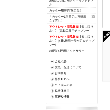
屋根瓦穴開け用ダイヤモンドドリ
ル
カッター用替刃[限定品〕
ＰカッターⅬ型替刃の再研磨 （目
立て直し）
アウトレット商品販売
【数に限り
あり】 (電動工具用チップソー）
アウトレット商品販売
【数に限り
あり】(刈払機用一般刈刃＆チップ
ソー)
超硬笹刈刃用アクセサリー
会社概要
支払・配送について
お問合せ
弊社ＨＰへ
MIK職人の会
弊社休業日
耳寄り情報