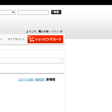
ようこそ、職人の会
へ ゲスト 様
ン
マイアカウント
おすすめ順
|
価格順
|
新着順