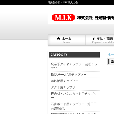
日光製作所－MIK職人の会
ホー
窯業系ダイヤチップソー 超硬チッ
プソー
鉄(スチール)用チップソー
薄鉄板用チップソー
ダクト用チップソー
複合材・パネルカット用チップソ
ー
石膏ボード用チップソー・施工工
具[限定品]