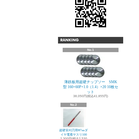
No.1
薄鉄板用超硬チップソー SMK
型 160×60P×1.0（1.4）×20 10枚セ
ット
38,050円(税込41,855円)
No.2
超硬笹刈刃用Φ7㎜ダ
イヤ電着ヤスリ100
2,300円(税込2,530