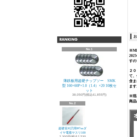
No.1
※M
20
すの
２０
て、
薄鉄板用超硬チップソー SMK
含ま
型 160×60P×1.0（1.4）×20 10枚セ
ます
ット
38,050円(税込41,855円)
※現
商品
No.2
での
『通
む）
超硬笹刈刃用Φ7㎜ダ
イヤ電着ヤスリ100
2,300円(税込2,530