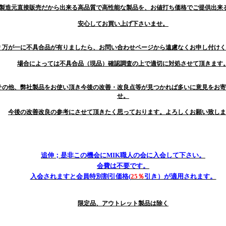
製造元直接販売だから出来る高品質で高性能な製品を、お値打ち価格でご提供出来
安心してお買い上げ下さいませ。
＊万が一に不具合品が有りましたら、お問い合わせページから遠慮なくお申し付けく
場合によっては不具合品（現品）確認調査の上で適切に対処させて頂きます
その他、弊社製品をお使い頂き今後の改善・改良点等が見つかれば多いに意見をお寄
せ。
今後の改善改良の参考にさせて頂きたく思っております。よろしくお願い致しま
追伸；是非この機会にMIK職人の会に入会して下さい。
会費は不要です。
入会されますと会員特別割引価格(
25％
引き）が適用されます。
限定品、アウトレット製品は除く