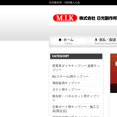
日光製作所－MIK職人の会
窯業系ダイヤチップソー 超硬チッ
プソー
鉄(スチール)用チップソー
薄鉄板用チップソー
ダクト用チップソー
複合材・パネルカット用チップソ
ー
石膏ボード用チップソー・施工工
具[限定品]