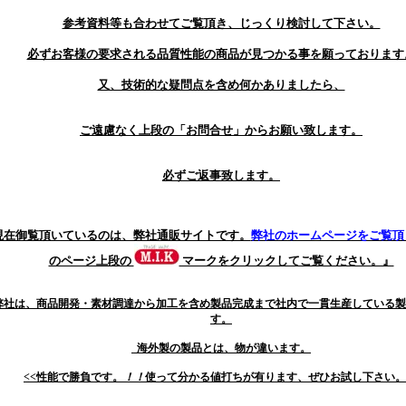
参考資料等も合わせてご覧頂き、じっくり検討して下さい。
必ずお客様の要求される品質性能の商品が見つかる事を願っております
又、技術的な疑問点を含め何かありましたら、
ご遠慮なく上段の「お問合せ」からお願い致します。
必ずご返事致します。
現在御覧頂いているのは、弊社通販サイトです。
弊社のホームページをご覧頂
のページ上段の
マークをクリックしてご覧ください。』
弊社は、商品開発・素材調達から加工を含め製品完成まで社内で一貫生産している製
す。
海外製の製品とは、物が違います。
<<性能で勝負です。
！！
使って分かる値打ちが有ります、ぜひお試し下さい。