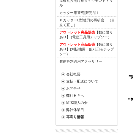
屋根瓦穴開け用ダイヤモンドドリ
ル
カッター用替刃[限定品〕
ＰカッターⅬ型替刃の再研磨 （目
立て直し）
アウトレット商品販売
【数に限り
あり】 (電動工具用チップソー）
アウトレット商品販売
【数に限り
あり】(刈払機用一般刈刃＆チップ
ソー)
超硬笹刈刃用アクセサリー
会社概要
『
支払・配送について
お問合せ
弊社ＨＰへ
＊
MIK職人の会
弊社休業日
耳寄り情報