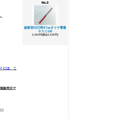
。
超硬笹刈刃用Φ7㎜ダイヤ電着
ヤスリ100
2,300円(税込2,530円)
くには
、こ
造販売元で
>>