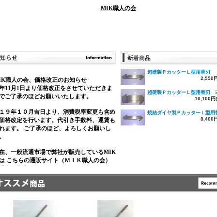
MIK職人の会
超硬製ＰカッターＬ型用替刃
2,550
IK職人の会、価格改正のお知らせ
25年11月1日より価格改正をさせていただきま
超硬製ＰカッターＬ型用替刃 
でご了承のほどお願いいたします。
10,100円
１９年１０月吉日より、消費税率変更も含め
焼結ダイヤ製ＰカッターＬ型用
8,400
価格改定を行います。代引き手数料、運賃も
れます。 ご了承のほど、よろしくお願いし
。
在、一般流通市場で弊社が販売しているMIK
は こちらの通販サイト（ＭＩＫ職人の会）
購入は出来ません。
販サイト専用販売商品（アウトレット品を含
の販売となっています』