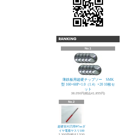
No.1
薄鉄板用超硬チップソー SMK
型 160×60P×1.0（1.4）×20 10枚セ
ット
38,050円(税込41,855円)
No.2
超硬笹刈刃用Φ7㎜ダ
イヤ電着ヤスリ100
2,300円(税込2,530