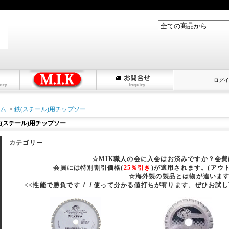
ログイ
ム
>
鉄(スチール)用チップソー
(スチール)用チップソー
カテゴリー
☆MIK職人の会に入会はお済みですか？会
会員には特別割引価格(
25％引き
)が適用されます。(アウ
☆海外製の製品とは物が違いま
<<性能で勝負です
！！
使って分かる値打ちが有ります、ぜひお試し