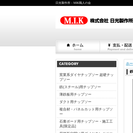
日光製作所－MIK職人の会
ホー
鉄
窯業系ダイヤチップソー 超硬チッ
プソー
鉄(スチール)用チップソー
薄鉄板用チップソー
ダクト用チップソー
複合材・パネルカット用チップソ
ー
石膏ボード用チップソー・施工工
具[限定品]