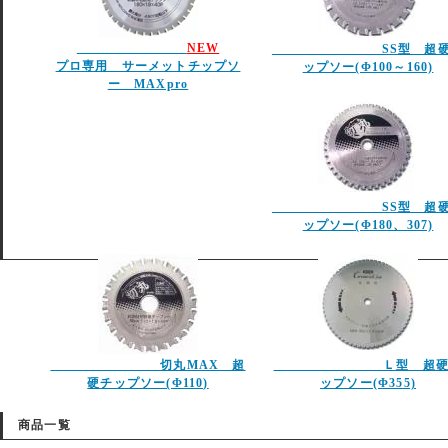
NEW
SS型 超硬
プロ専用 サーメットチップソ
ップソー(Φ100～160)
ー MAXpro
SS型 超硬
ップソー(Φ180、307)
切丸MAX 超
Ｌ型 超硬
硬チップソー(Φ110)
ップソー(Φ355)
商品一覧