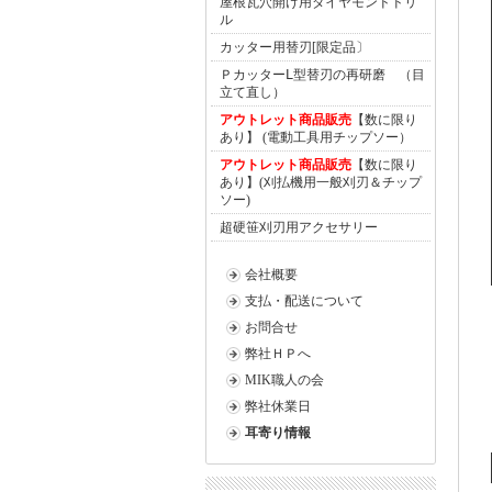
屋根瓦穴開け用ダイヤモンドドリ
ル
カッター用替刃[限定品〕
ＰカッターⅬ型替刃の再研磨 （目
立て直し）
アウトレット商品販売
【数に限り
あり】 (電動工具用チップソー）
アウトレット商品販売
【数に限り
あり】(刈払機用一般刈刃＆チップ
ソー)
超硬笹刈刃用アクセサリー
会社概要
支払・配送について
お問合せ
弊社ＨＰへ
MIK職人の会
弊社休業日
耳寄り情報