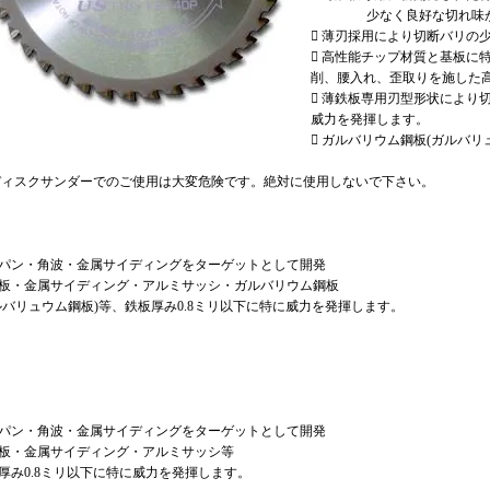
少なく良好な切れ味が
 薄刃採用により切断バリの
 高性能チップ材質と基板に
削、腰入れ、歪取りを施した
 薄鉄板専用刃型形状により
威力を発揮します。
 ガルバリウム鋼板(ガルバ
ディスクサンダーでのご使用は大変危険です。絶対に使用しないで下さい。
パン・角波・金属サイディングをターゲットとして開発
板・金属サイディング・アルミサッシ・ガルバリウム鋼板
ルバリュウム鋼板)等、鉄板厚み0.8ミリ以下に特に威力を発揮します。
パン・角波・金属サイディングをターゲットとして開発
板・金属サイディング・アルミサッシ等
厚み0.8ミリ以下に特に威力を発揮します。