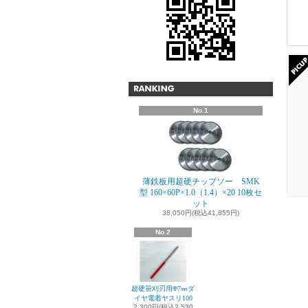
No.1
薄鉄板用超硬チップソー SMK
型 160×60P×1.0（1.4）×20 10枚セ
ット
38,050円(税込41,855円)
No.2
超硬笹刈刃用Φ7㎜ダ
イヤ電着ヤスリ100
2,300円(税込2,530