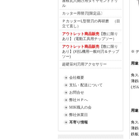
屋根瓦穴開け用ダイヤモンドドリ
ル
カッター用替刃[限定品〕
ＰカッターⅬ型替刃の再研磨 （目
立て直し）
アウトレット商品販売
【数に限り
あり】 (電動工具用チップソー）
アウトレット商品販売
【数に限り
あり】(刈払機用一般刈刃＆チップ
※ 
ソー)
用途
超硬笹刈刃用アクセサリー
角ス
会社概要
薄鉄
支払・配送について
(ガ
お問合せ
弊社ＨＰへ
MIK職人の会
用途
弊社休業日
耳寄り情報
角ス
薄鉄
鉄板