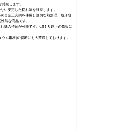
持続します。
少ない安定した切れ味を維持します。
特殊合金工具鋼を使用し適切な熱処理、成形研
高性能な商品です。
切れ味の持続が可能です。0.8ミリ以下の鉄板に
リュウム鋼板)の切断にも大変適しております。