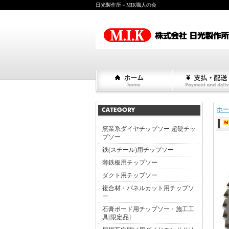
日光製作所－MIK職人の会
ホー
窯業系ダイヤチップソー 超硬チッ
プソー
鉄(スチール)用チップソー
薄鉄板用チップソー
ダクト用チップソー
複合材・パネルカット用チップソ
ー
石膏ボード用チップソー・施工工
具[限定品]