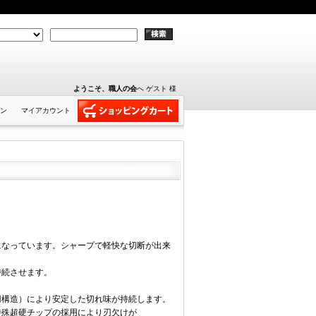
ようこそ、職人の会
へ ゲスト 様
ン
マイアカウント
になっています。シャープで軽快な切断が出来
持続させます。
。
刃構造）により安定した切れ味が持続します。
特殊超硬チップの採用により刃欠けが