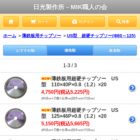
日光製作所－MIK職人の会
カート
ログイン
検索
ホーム
＞
薄鉄板用チップソー
＞
US型 超硬チップソー(Φ80～125)
おすすめ順
価格順
新着順
1-3 / 3
薄鉄板用超硬チップソー US
型 110×40P×0.8（1.2）×20
4,750円(税込5,225円)
(外径㎜×刃数×台厚㎜(切巾㎜)×穴径㎜)
薄鉄板用超硬チップソー US
型 125×46P×0.8（1.2）×20
5,150円(税込5,665円)
(外径㎜×刃数×台厚㎜(切巾㎜)×穴径㎜)