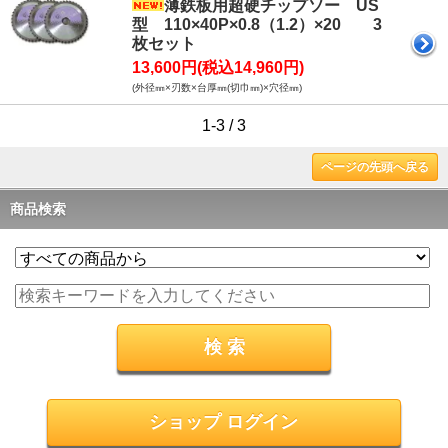
薄鉄板用超硬チップソー US
型 110×40P×0.8（1.2）×20 3
枚セット
13,600円(税込14,960円)
(外径㎜×刃数×台厚㎜(切巾㎜)×穴径㎜)
1-3 / 3
ページの先頭へ戻る
商品検索
ショップ ログイン