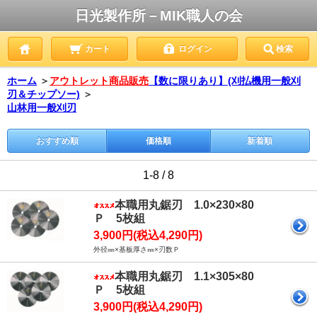
日光製作所－MIK職人の会
カート
ログイン
検索
ホーム
＞
アウトレット商品販売
【数に限りあり】(刈払機用一般刈
刃＆チップソー)
＞
山林用一般刈刃
おすすめ順
価格順
新着順
1-8 / 8
本職用丸鋸刃 1.0×230×80
Ｐ 5枚組
3,900円(税込4,290円)
外径㎜×基板厚さ㎜×刃数Ｐ
本職用丸鋸刃 1.1×305×80
Ｐ 5枚組
3,900円(税込4,290円)