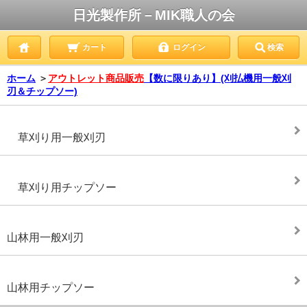
日光製作所－MIK職人の会
カート
ログイン
検索
ホーム
＞
アウトレット商品販売
【数に限りあり】(刈払機用一般刈
刃＆チップソー)
草刈り用一般刈刃
草刈り用チップソー
山林用一般刈刃
山林用チップソー