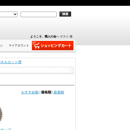
ようこそ、職人の会
へ ゲスト 様
ン
マイアカウント
パネルカット用
おすすめ順
|
価格順
|
新着順