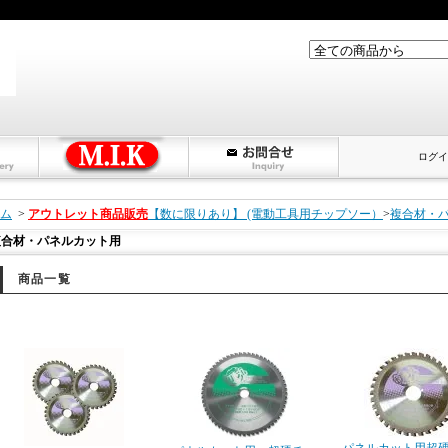
ログイ
ム
>
アウトレット商品販売
【数に限りあり】 (電動工具用チップソー）
>
複合材・
複合材・パネルカット用
商品一覧