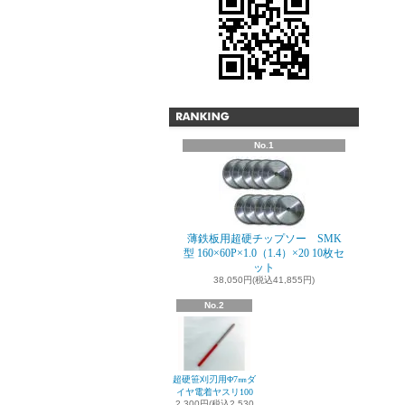
No.1
薄鉄板用超硬チップソー SMK
型 160×60P×1.0（1.4）×20 10枚セ
ット
38,050円(税込41,855円)
No.2
超硬笹刈刃用Φ7㎜ダ
イヤ電着ヤスリ100
2,300円(税込2,530