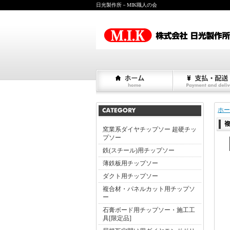
日光製作所－MIK職人の会
ホー
窯業系ダイヤチップソー 超硬チッ
プソー
鉄(スチール)用チップソー
薄鉄板用チップソー
ダクト用チップソー
複合材・パネルカット用チップソ
ー
石膏ボード用チップソー・施工工
具[限定品]