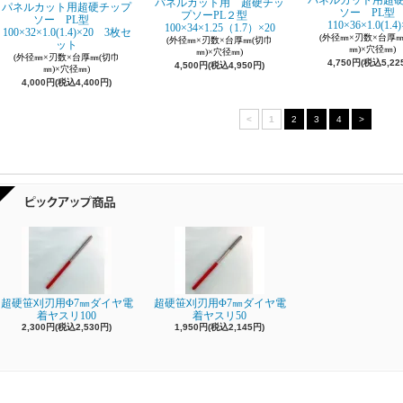
パネルカット用超
パネルカット用 超硬チッ
パネルカット用超硬チップ
ソー PL
プソーPL２型
ソー PL型
110×36×1.0(1.4)
100×34×1.25（1.7）×20
100×32×1.0(1.4)×20 3枚セ
(外径㎜×刃数×台厚㎜
(外径㎜×刃数×台厚㎜(切巾
ット
㎜)×穴径㎜)
㎜)×穴径㎜)
(外径㎜×刃数×台厚㎜(切巾
4,750円(税込5,22
4,500円(税込4,950円)
㎜)×穴径㎜)
4,000円(税込4,400円)
<
1
2
3
4
>
超硬笹刈刃用Φ7㎜ダイヤ電
超硬笹刈刃用Φ7㎜ダイヤ電
着ヤスリ100
着ヤスリ50
2,300円(税込2,530円)
1,950円(税込2,145円)