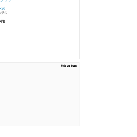
硬チップ
型
×20
(切巾
5円)