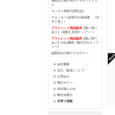
屋根瓦穴開け用ダイヤモンドドリ
ル
カッター用替刃[限定品〕
ＰカッターⅬ型替刃の再研磨 （目
立て直し）
アウトレット商品販売
【数に限り
あり】 (電動工具用チップソー）
アウトレット商品販売
【数に限り
あり】(刈払機用一般刈刃＆チップ
ソー)
超硬笹刈刃用アクセサリー
会社概要
支払・配送について
お問合せ
弊社ＨＰへ
MIK職人の会
弊社休業日
耳寄り情報