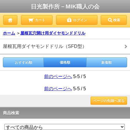
日光製作所－MIK職人の会
カート
ログイン
検索
ホーム
＞
屋根瓦穴開け用ダイヤモンドドリル
屋根瓦用ダイヤモンドドリル（SFD型）
おすすめ順
価格順
新着順
前のページへ
5-5 / 5
前のページへ
5-5 / 5
ページの先頭へ戻る
商品検索