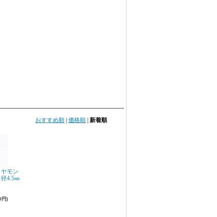
おすすめ順
|
価格順
|
新着順
イヤモン
径4.5㎜
0円)