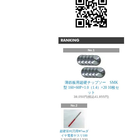
No.1
薄鉄板用超硬チップソー SMK
型 160×60P×1.0（1.4）×20 10枚セ
ット
38,050円(税込41,855円)
No.2
超硬笹刈刃用Φ7㎜ダ
イヤ電着ヤスリ100
2,300円(税込2,530