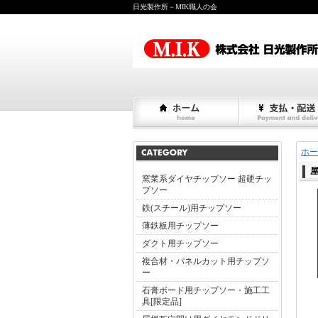
日光製作所－MIK職人の会
ホー
窯業系ダイヤチップソー 超硬チッ
プソー
鉄(スチール)用チップソー
薄鉄板用チップソー
ダクト用チップソー
複合材・パネルカット用チップソ
ー
石膏ボード用チップソー・施工工
具[限定品]