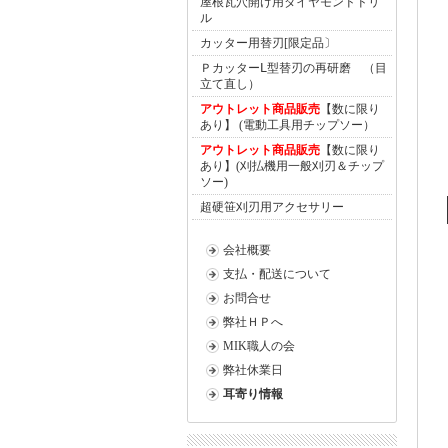
屋根瓦穴開け用ダイヤモンドドリ
ル
カッター用替刃[限定品〕
ＰカッターⅬ型替刃の再研磨 （目
立て直し）
アウトレット商品販売
【数に限り
あり】 (電動工具用チップソー）
アウトレット商品販売
【数に限り
あり】(刈払機用一般刈刃＆チップ
ソー)
超硬笹刈刃用アクセサリー
会社概要
支払・配送について
お問合せ
弊社ＨＰへ
MIK職人の会
弊社休業日
耳寄り情報