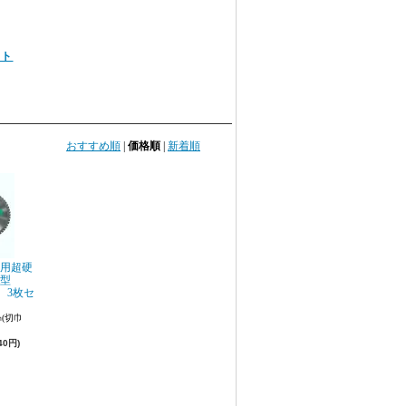
ト
おすすめ順
|
価格順
|
新着順
用超硬
L2型
20 3枚セ
(切巾
40円)