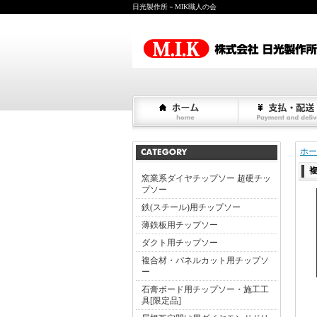
日光製作所－MIK職人の会
ホー
窯業系ダイヤチップソー 超硬チッ
プソー
鉄(スチール)用チップソー
薄鉄板用チップソー
ダクト用チップソー
複合材・パネルカット用チップソ
ー
石膏ボード用チップソー・施工工
具[限定品]