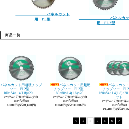
パネルカット
パネルカッ
用 PL型
用 PL2型
商品一覧
パネルカット用超硬チップ
パネルカット用超硬
パネルカット
ソー PL2型
チップソー PL2型
チップソー P
160×54×1.4(1.8)×20
180×60×1.4(1.8)×20
160×54×1.4(1.8)×
ット
(外径㎜×刃数×台厚㎜(切巾
(外径㎜×刃数×台厚㎜(切巾
㎜)×穴径㎜)
㎜)×穴径㎜)
(外径㎜×刃数×台厚㎜
㎜)×穴径㎜)
8,600円(税込9,460円)
9,550円(税込10,505円)
24,400円(税込26,8
<
1
2
3
4
5
>