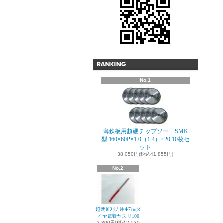
No.1
薄鉄板用超硬チップソー SMK
型 160×60P×1.0（1.4）×20 10枚セ
ット
38,050円(税込41,855円)
No.2
超硬笹刈刃用Φ7㎜ダ
イヤ電着ヤスリ100
2,300円(税込2,530