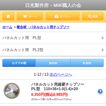
日光製作所－MIK職人の会
カート
ログイン
検索
ホーム
＞
複合材・パネルカット用チップソー
パネルカット用 PL型
パネルカット用 PL2型
おすすめ順
価格順
新着順
1-12 / 13
次のページへ
パネルカット用超硬チップソー
PL型 110×36×1.0(1.4)×20
6,350円(税込6,985円)
(外径㎜×刃数×台厚㎜(切巾㎜)×穴径㎜)