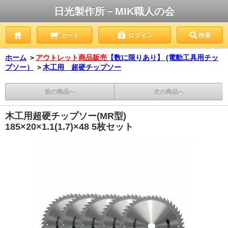
日光製作所－MIK職人の会
カート
ログイン
検索
ホーム
＞
アウトレット商品販売
【数に限りあり】 (電動工具用チッ
プソー）
＞
木工用 超硬チップソー
前の商品へ
次の商品へ
木工用超硬チップソー(MR型)
185×20×1.1(1.7)×48 5枚セット