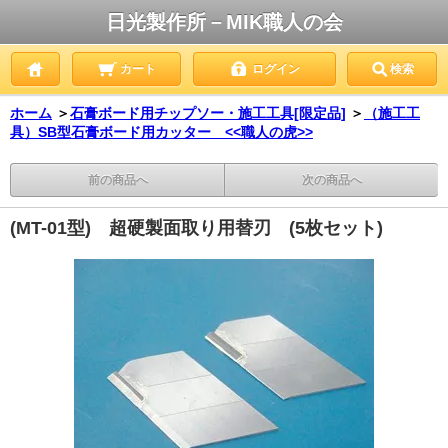
日光製作所－MIK職人の会
カート
ログイン
検索
ホーム
＞
石膏ボード用チップソー・施工工具[限定品]
＞
（施工工
具）SB型石膏ボード用カッター <<職人の虎>>
前の商品へ
次の商品へ
(MT-01型) 超硬製面取り用替刃 (5枚セット)