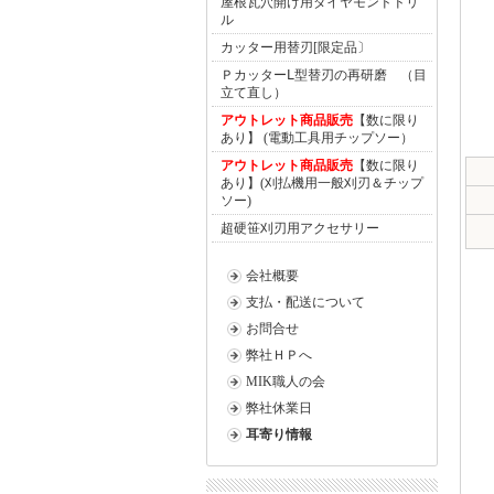
屋根瓦穴開け用ダイヤモンドドリ
ル
カッター用替刃[限定品〕
ＰカッターⅬ型替刃の再研磨 （目
立て直し）
アウトレット商品販売
【数に限り
あり】 (電動工具用チップソー）
アウトレット商品販売
【数に限り
あり】(刈払機用一般刈刃＆チップ
ソー)
超硬笹刈刃用アクセサリー
会社概要
支払・配送について
お問合せ
弊社ＨＰへ
MIK職人の会
弊社休業日
耳寄り情報