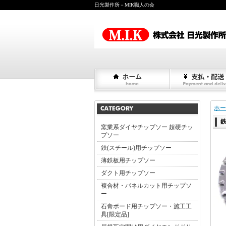
日光製作所－MIK職人の会
ホー
鉄
窯業系ダイヤチップソー 超硬チッ
プソー
鉄(スチール)用チップソー
薄鉄板用チップソー
ダクト用チップソー
複合材・パネルカット用チップソ
ー
石膏ボード用チップソー・施工工
具[限定品]