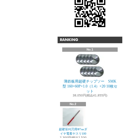
No.1
薄鉄板用超硬チップソー SMK
型 160×60P×1.0（1.4）×20 10枚セ
ット
38,050円(税込41,855円)
No.2
超硬笹刈刃用Φ7㎜ダ
イヤ電着ヤスリ100
2,300円(税込2,530