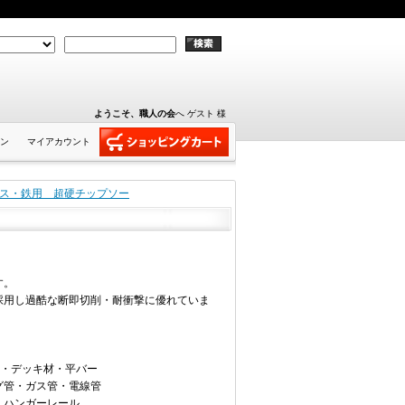
ようこそ、職人の会
へ ゲスト 様
ン
マイアカウント
ス・鉄用 超硬チップソー
す。
採用し過酷な断即切削・耐衝撃に優れていま
鋼・デッキ材・平バー
グ管・ガス管・電線管
・ハンガーレール