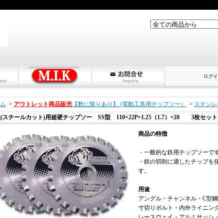
ログイ
ム
>
アウトレット商品販売
【数に限りあり】 (電動工具用チップソー）
>
ステンレ
(スチールカット)用超硬チップソー SS型 110×22P×1.25（1.7）×20 3枚セット
商品の特徴
・一般的な鉄用チップソーで
・鉄の切削に適したチップを
す。
用途
アングル・チャンネル・C型
寸切りボルト・内外ライニン
レースウェイ・アルミサッシ