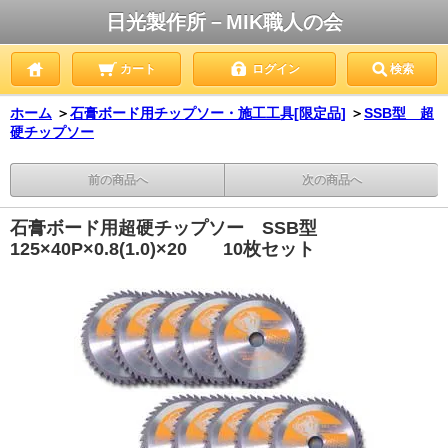
日光製作所－MIK職人の会
カート
ログイン
検索
ホーム
＞
石膏ボード用チップソー・施工工具[限定品]
＞
SSB型 超
硬チップソー
前の商品へ
次の商品へ
石膏ボード用超硬チップソー SSB型
125×40P×0.8(1.0)×20 10枚セット