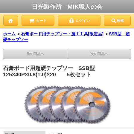
日光製作所－MIK職人の会
カート
ログイン
検索
ホーム
＞
石膏ボード用チップソー・施工工具[限定品]
＞
SSB型 超
硬チップソー
前の商品へ
次の商品へ
石膏ボード用超硬チップソー SSB型
125×40P×0.8(1.0)×20 5枚セット