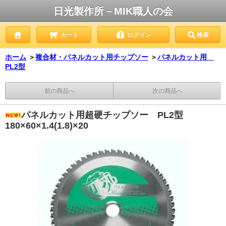
日光製作所－MIK職人の会
カート
ログイン
検索
ホーム
＞
複合材・パネルカット用チップソー
＞
パネルカット用
PL2型
前の商品へ
次の商品へ
パネルカット用超硬チップソー PL2型
180×60×1.4(1.8)×20