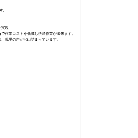
す。
を実現
断で作業コストを低減し快適作業が出来ます。
善、現場の声が沢山詰まっています。