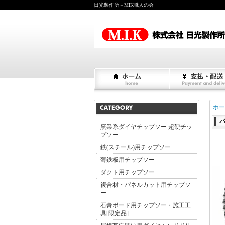
日光製作所－MIK職人の会
ホー
パ
窯業系ダイヤチップソー 超硬チッ
プソー
鉄(スチール)用チップソー
薄鉄板用チップソー
ダクト用チップソー
複合材・パネルカット用チップソ
ー
石膏ボード用チップソー・施工工
具[限定品]