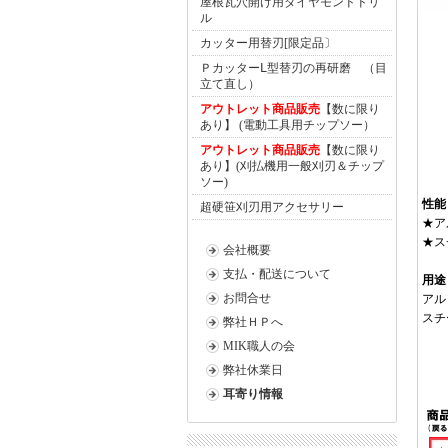
屋根瓦穴開け用ダイヤモンドドリ
ル
カッター用替刃[限定品〕
ＰカッターⅬ型替刃の再研磨 （目
立て直し）
アウトレット商品販売
【数に限り
あり】 (電動工具用チップソー）
アウトレット商品販売
【数に限り
あり】(刈払機用一般刈刃＆チップ
ソー)
性能
超硬笹刈刃用アクセサリー
★ア
★ス
会社概要
支払・配送について
用途
お問合せ
アル
スチ
弊社ＨＰへ
MIK職人の会
弊社休業日
耳寄り情報