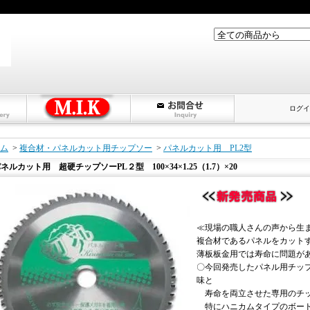
ログイ
ム
>
複合材・パネルカット用チップソー
>
パネルカット用 PL2型
ネルカット用 超硬チップソーPL２型 100×34×1.25（1.7）×20
≪現場の職人さんの声から生
複合材であるパネルをカット
薄板板金用では寿命に問題が
〇今回発売したパネル用チッ
味と
寿命を両立させた専用のチ
特にハニカムタイプのボード