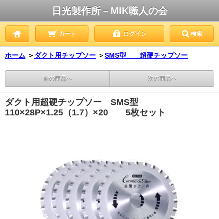
日光製作所－MIK職人の会
カート
ログイン
検索
ホーム
＞
ダクト用チップソー
＞
SMS型 超硬チップソー
前の商品へ
次の商品へ
ダクト用超硬チップソー SMS型
110×28P×1.25（1.7）×20 5枚セット