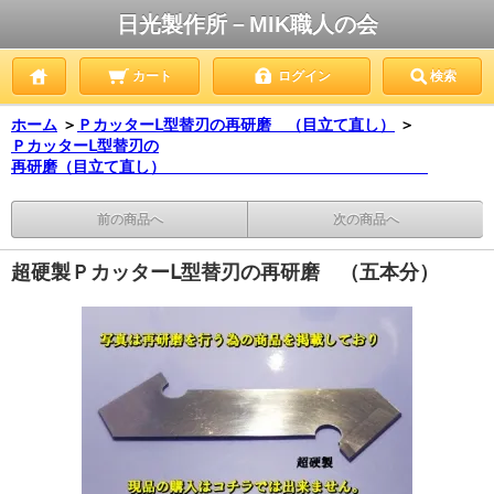
日光製作所－MIK職人の会
カート
ログイン
検索
ホーム
＞
ＰカッターⅬ型替刃の再研磨 （目立て直し）
＞
ＰカッターⅬ型替刃の
再研磨（目立て直し）
前の商品へ
次の商品へ
超硬製ＰカッターⅬ型替刃の再研磨
（五本分）