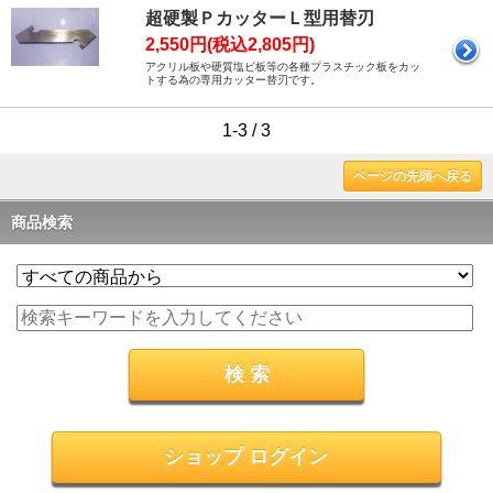
超硬製ＰカッターＬ型用替刃
2,550円(税込2,805円)
アクリル板や硬質塩ビ板等の各種プラスチック板をカッ
トする為の専用カッター替刃です。
1-3 / 3
ページの先頭へ戻る
商品検索
ショップ ログイン