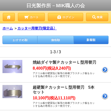
日光製作所－MIK職人の会
カート
ログイン
検索
ホーム
＞
カッター用替刃[限定品〕
おすすめ順
価格順
新着順
1-3 / 3
焼結ダイヤ製ＰカッターＬ型用替刃
8,400円(税込9,240円)
アクリル板や硬質塩ビ板等の各種プラスチック板をカッ
トする為の専用カッター替刃です。
超硬製ＰカッターＬ型用替刃 5本
セット
10,100円(税込11,110円)
アクリル板や硬質塩ビ板等の各種プラスチック板をカッ
トする為の専用カッター替刃です。