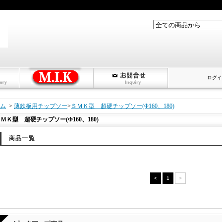
ログイ
ム
>
薄鉄板用チップソー
>
ＳＭＫ型 超硬チップソー(Φ160、180)
ＭＫ型 超硬チップソー(Φ160、180)
商品一覧
<
1
>