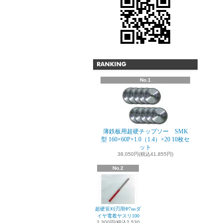
No.1
薄鉄板用超硬チップソー SMK
型 160×60P×1.0（1.4）×20 10枚セ
ット
38,050円(税込41,855円)
No.2
超硬笹刈刃用Φ7㎜ダ
イヤ電着ヤスリ100
2,300円(税込2,530