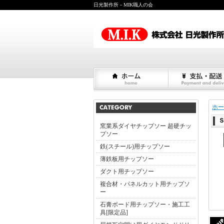
日光製作所－MIK職人の会
ホー
Ｓ
窯業系ダイヤチップソー 超硬チッ
プソー
鉄(スチール)用チップソー
薄鉄板用チップソー
ダクト用チップソー
複合材・パネルカット用チップソ
ー
石膏ボード用チップソー・施工工
具[限定品]