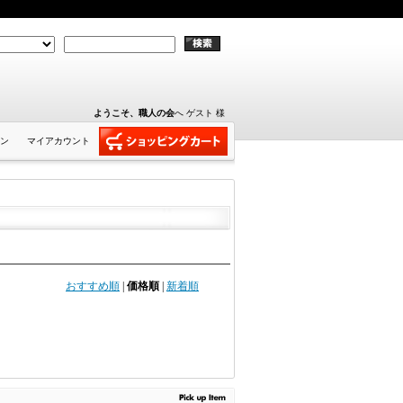
ようこそ、職人の会
へ ゲスト 様
ン
マイアカウント
おすすめ順
|
価格順
|
新着順