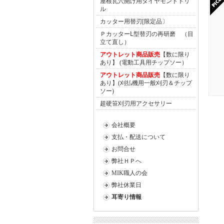
屋根瓦穴開け用ダイヤモンドドリ
ル
カッター用替刃[限定品〕
ＰカッターⅬ型替刃の再研磨 （目
立て直し）
アウトレット商品販売
【数に限り
あり】 (電動工具用チップソー）
アウトレット商品販売
【数に限り
あり】(刈払機用一般刈刃＆チップ
ソー)
超硬笹刈刃用アクセサリー
会社概要
支払・配送について
お問合せ
弊社ＨＰへ
MIK職人の会
弊社休業日
耳寄り情報