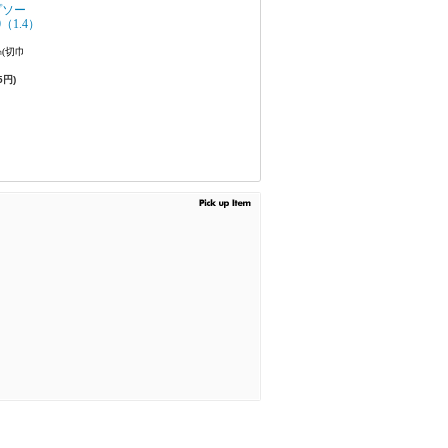
プソー
0（1.4）
(切巾
5円)