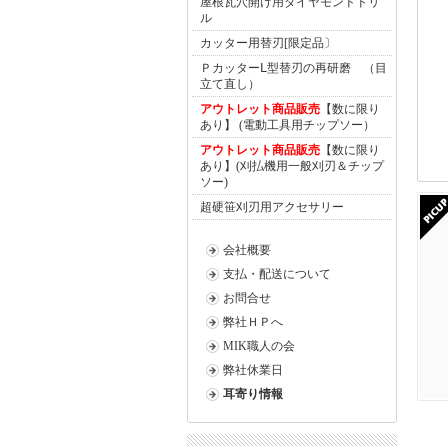
屋根瓦穴開け用ダイヤモンドドリ
ル
カッター用替刃[限定品〕
ＰカッターⅬ型替刃の再研磨 （目
立て直し）
アウトレット商品販売
【数に限り
あり】 (電動工具用チップソー）
アウトレット商品販売
【数に限り
あり】(刈払機用一般刈刃＆チップ
ソー)
超硬笹刈刃用アクセサリー
会社概要
支払・配送について
お問合せ
弊社ＨＰへ
MIK職人の会
弊社休業日
耳寄り情報