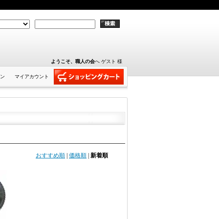
ようこそ、職人の会
へ ゲスト 様
ン
マイアカウント
おすすめ順
|
価格順
|
新着順