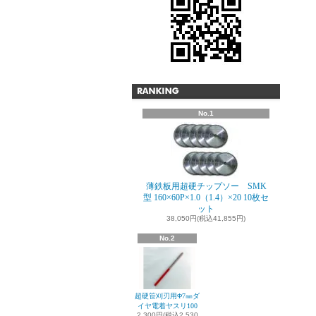
No.1
薄鉄板用超硬チップソー SMK
型 160×60P×1.0（1.4）×20 10枚セ
ット
38,050円(税込41,855円)
No.2
超硬笹刈刃用Φ7㎜ダ
イヤ電着ヤスリ100
2,300円(税込2,530