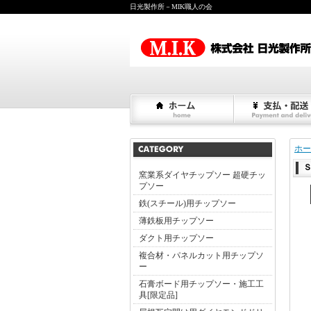
日光製作所－MIK職人の会
ホー
Ｓ
窯業系ダイヤチップソー 超硬チッ
プソー
鉄(スチール)用チップソー
薄鉄板用チップソー
ダクト用チップソー
複合材・パネルカット用チップソ
ー
石膏ボード用チップソー・施工工
具[限定品]