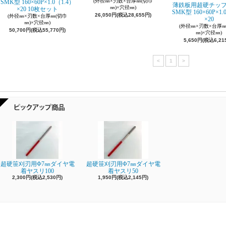
(外径㎜×刃数×台厚㎜(切巾
SMK型 160×60P×1.0（1.4）
薄鉄板用超硬チッ
㎜)×穴径㎜)
×20 10枚セット
SMK型 160×60P×1.
26,050円(税込28,655円)
(外径㎜×刃数×台厚㎜(切巾
×20
㎜)×穴径㎜)
(外径㎜×刃数×台厚㎜
50,700円(税込55,770円)
㎜)×穴径㎜)
5,650円(税込6,21
<
1
>
超硬笹刈刃用Φ7㎜ダイヤ電
超硬笹刈刃用Φ7㎜ダイヤ電
着ヤスリ100
着ヤスリ50
2,300円(税込2,530円)
1,950円(税込2,145円)