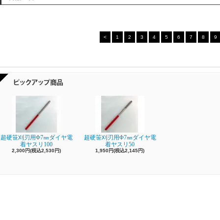
<
1
2
3
4
5
6
7
8
9
超硬笹刈刃用Φ7㎜ダイヤ電
超硬笹刈刃用Φ7㎜ダイヤ電
着ヤスリ100
着ヤスリ50
2,300円(税込2,530円)
1,950円(税込2,145円)