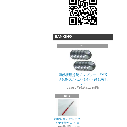
No.1
薄鉄板用超硬チップソー SMK
型 160×60P×1.0（1.4）×20 10枚セ
ット
38,050円(税込41,855円)
No.2
超硬笹刈刃用Φ7㎜ダ
イヤ電着ヤスリ100
2,300円(税込2,530