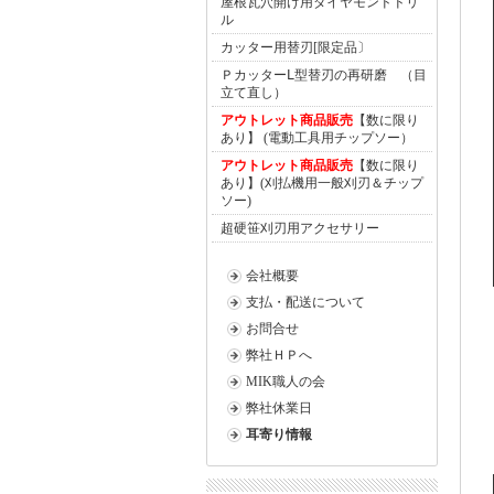
屋根瓦穴開け用ダイヤモンドドリ
ル
カッター用替刃[限定品〕
ＰカッターⅬ型替刃の再研磨 （目
立て直し）
アウトレット商品販売
【数に限り
あり】 (電動工具用チップソー）
アウトレット商品販売
【数に限り
あり】(刈払機用一般刈刃＆チップ
ソー)
超硬笹刈刃用アクセサリー
会社概要
支払・配送について
お問合せ
弊社ＨＰへ
MIK職人の会
弊社休業日
耳寄り情報