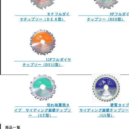
６Ｐフルダイ
8Pフルダイ
ヤチップソー（ＤＥ６型）
チップソー（DE8型）
12Pフルダイヤ
チップソー（DE12型）
切れ味重視タ
硬質タイ
イプ サイディング超硬チップソ
サイディング超硬チップソ
ー （GT型）
（GS型）
商品一覧