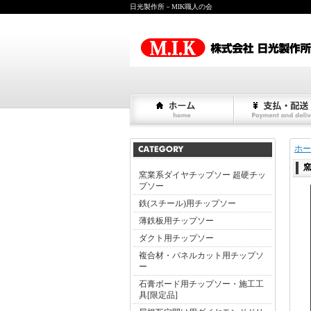
日光製作所－MIK職人の会
ホー
窯業系ダイヤチップソー 超硬チッ
プソー
鉄(スチール)用チップソー
薄鉄板用チップソー
ダクト用チップソー
複合材・パネルカット用チップソ
ー
石膏ボード用チップソー・施工工
具[限定品]