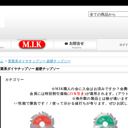
ログイ
ム
>
窯業系ダイヤチップソー 超硬チップソー
窯業系ダイヤチップソー 超硬チップソー
カテゴリー
☆MIK職人の会に入会はお済みですか？会
会員には特別割引価格(
25％引き
)が適用されます。(アウ
☆海外製の製品とは物が違いま
<<性能で勝負です
！！
使って分かる値打ちが有ります、ぜひお試し