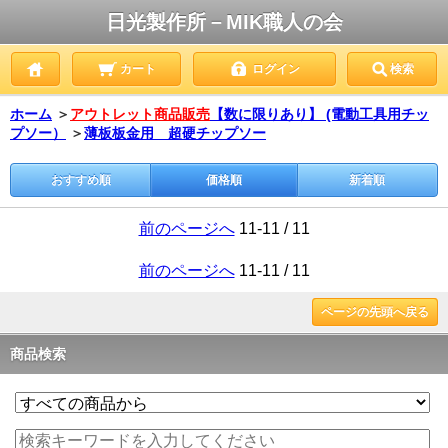
日光製作所－MIK職人の会
カート
ログイン
検索
ホーム
＞
アウトレット商品販売
【数に限りあり】 (電動工具用チッ
プソー）
＞
薄板板金用 超硬チップソー
おすすめ順
価格順
新着順
前のページへ
11-11 / 11
前のページへ
11-11 / 11
ページの先頭へ戻る
商品検索